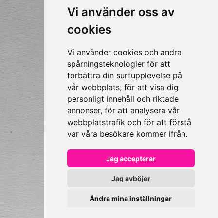
en timme.
Vi använder oss av
Önskar du beställa något, eller har
andra frågor, välkommen att ringa
cookies
oss på
031-830 222
eller maila oss på
info@accessiq.se
Vi använder cookies och andra
spårningsteknologier för att
förbättra din surfupplevelse på
vår webbplats, för att visa dig
personligt innehåll och riktade
annonser, för att analysera vår
webbplatstrafik och för att förstå
var våra besökare kommer ifrån.
Jag accepterar
Jag avböjer
Ändra mina inställningar