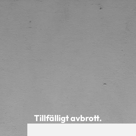
Tillfälligt avbrott.
Vi arbetar för närvarande med
hemsidan, välkommen tillbaka om ca