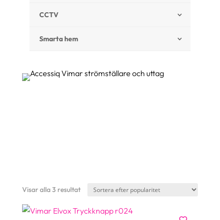
CCTV
Smarta hem
STRÖMSTÄLLARE & UTTAG
För beställning av och mer information om våra
strömställare & uttag från Vimar – vänligen
kontakta oss!
KONTAKT
Sortera
Visar alla 3 resultat
efter
popularitet