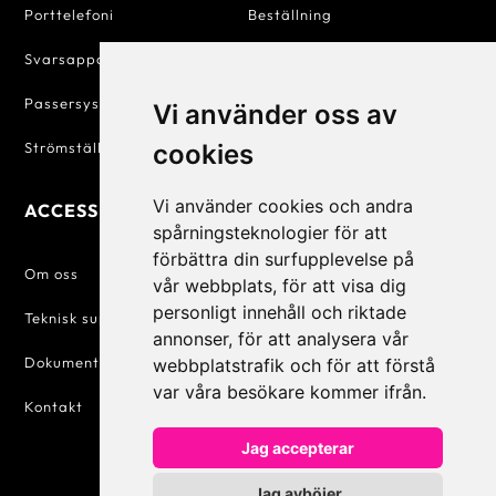
Porttelefoni
Beställning
Svarsapparater
Betalning
Passersystem
Försäljningsvillkor
Vi använder oss av
Strömställare & Uttag
Personuppgiftspolicy
cookies
Vi använder cookies och andra
ACCESSIQ
KONTAKT
spårningsteknologier för att
förbättra din surfupplevelse på
+46 31 830 222

Om oss
vår webbplats, för att visa dig
personligt innehåll och riktade
info@accessiq.se
Teknisk support

annonser, för att analysera vår
Dokumentation
webbplatstrafik och för att förstå
Magasinsgatan 35,

Kungsbacka
var våra besökare kommer ifrån.
Kontakt
Jag accepterar
Jag avböjer