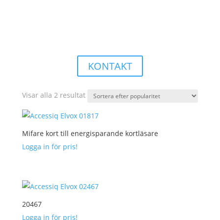
STRÖMSTÄLLARE & UTTAG
För beställning av och mer information om våra
strömställare & uttag från Vimar – vänligen kontakta
oss!
KONTAKT
Sortera
Visar alla 2 resultat
efter
popularitet
Mifare kort till energisparande kortläsare
Logga in för pris!
20467
Logga in för pris!