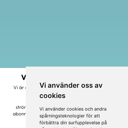
Välkommen till AccessiQ.
Vi använder oss av
Vi är exklusiv svensk agent för italienska
Vimar
och
Elvox
, samt
Satel
. Vi erbjuder
cookies
högteknologiska och väldesignade
strömställare & uttag från Vimar, smarta och
Vi använder cookies och andra
abonnemangsfria porttelefonsystem från Elvox
spårningsteknologier för att
och säkra passersystem från Satel.
förbättra din surfupplevelse på