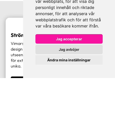
vår webbplats, för att visa dig
personligt innehåll och riktade
annonser, för att analysera vår
webbplatstrafik och för att förstå
var våra besökare kommer ifrån.
Strömställare & Uttag från Vimar
Jag accepterar
Vimars strömställare & uttag utmärker sig med sin
design och högteknologiska lösningar. Oklanderligt
Jag avböjer
utseende och avancerade funktioner kombineras
0
Ändra mina inställningar
för extraordinära resultat, vilket gör produkterna
unika.
LÄS MER
Porttelefonsystem från Elvox - helt