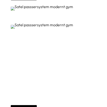
Strikt kontrollerade
inpasseringar
ACCO-systemet har en funktion för att begränsa
antalet möjliga inpasseringar per användare.
Denna funktion kan användas på platser där ett
visst antal besök köps, exempelvis på gym eller
simhallar.
Aktivering av anti-passback-funktionen förhindrar
att samma identifierare används flera gånger för
att öppna en övervakad dörr.