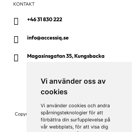
KONTAKT
+46 31 830 222

info@accessiq.se

Magasinsgatan 35, Kungsbacka

Vi använder oss av
cookies
Vi använder cookies och andra
spårningsteknologier för att
Copyright © 2026 | All Rights Reserved | AccessiQ
förbättra din surfupplevelse på
AB
vår webbplats, för att visa dig