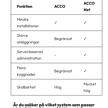
ACCO
Funktion
ACCO
Net
Mindre
✓
✓
installationer
Större
Begränsat
✓
anläggningar
Serverbaserad
–
✓
administration
Flera
Begränsat
✓
byggnader
Mycket
Skalbarhet
Hög
hög
Är du osäker på vilket system som passar