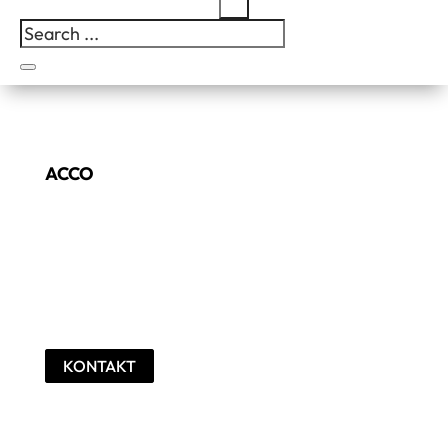
ACCO
Satel ACCO – flexibelt och
skalbart passersystem
för modern passerkontroll
KONTAKT