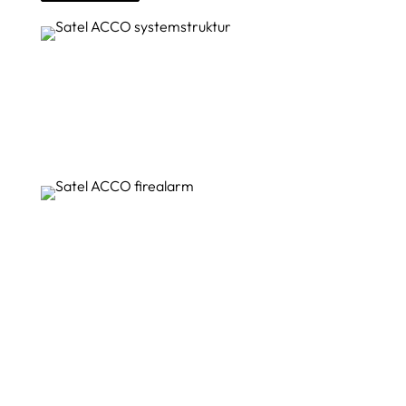
Fungerar ihop med fler
systemenheter
Ingångar och utgångar på ACCO-modulerna
utökar systemets funktionalitet. Till exempel kan
dörröppningsknappar eller larmsystem kopplas till
modulerna.