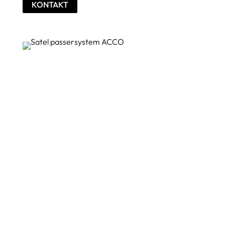
KONTAKT
24-timmars
närvaroövervakning
Funktionen för närvarokontroll hjälper till att
registrera när användare anländer, lämnar eller är
försenade till arbetet. Detta gör det möjligt att
kontrollera om medarbetarna använder sina
identifierare i enlighet med företagets policyer.
Mjukvaran ACCO Soft Lt innehåller ett verktyg för
att generera närvarorapporter.
Systemadministratören kan definiera olika regler
för in- och utpassering med hjälp av systemets