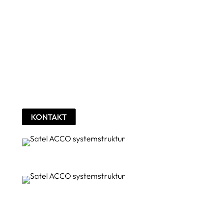
användare. Alternativt kan användare utan fysisk
identifierare få åtkomst genom att ange koder på
terminalens knappsats.
Där en högre säkerhetsnivå krävs kan båda
metoderna användas samtidigt. Vid så kallad
dubbel autentisering läser användaren av sitt kort
eller sin nyckelbricka på terminalen och anger
därefter sin kod.
KONTAKT
Flexibel
användarautentisering