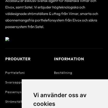
AccessiQ är exklusiv svensk agent för italienska Vimar och
Elvox, samt Satel. Vi erbjuder högteknologiska och
väldesignade strömställare & uttag från Vimar, smarta och
abonnemangsfria porttelefonsystem från Elvox och säkra
passersystem från Satel.
PRODUKTER
INFORMATION
Porttelefoni
Beställning
Svarsapparater
Betalning
Passersystem
Försäljningsvillkor
Vi använder oss av
Strömställare & Uttag
Personuppgiftspolicy
cookies