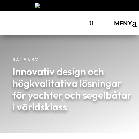
MENY
BÅTVARV
Innovativ design och
högkvalitativa lösningar
för yachter och segelbåtar
i världsklass