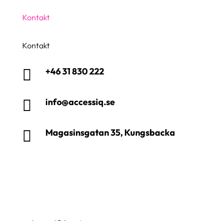
Kontakt
Kontakt
+46 31 830 222

info@accessiq.se

Magasinsgatan 35, Kungsbacka
