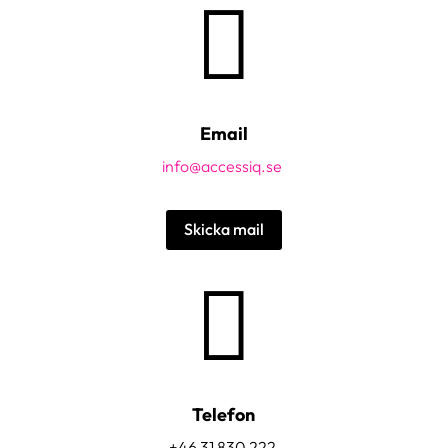

Email
info@accessiq.se
Skicka mail

Telefon
+46 31 830 222