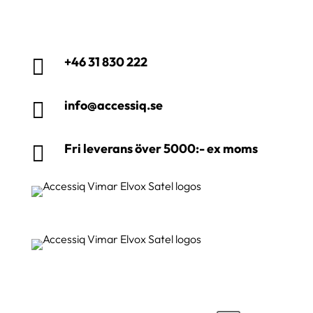
+46 31 830 222

info@accessiq.se

Fri leverans över 5000:- ex moms
