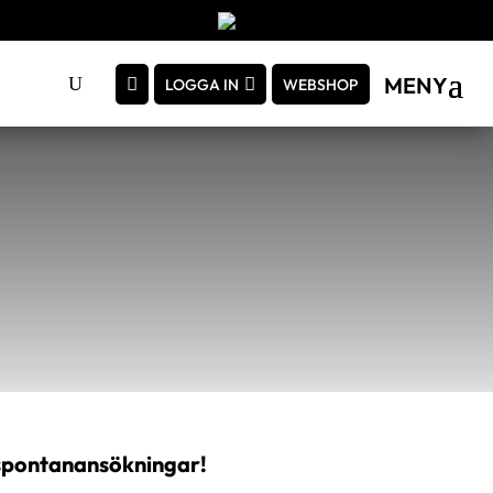
MENY
LOGGA IN
WEBSHOP
.
ot spontanansökningar!