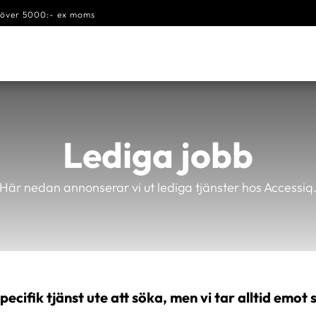
s över 5000:- ex moms
Lediga jobb
Här nedan annonserar vi ut lediga tjänster hos Accessiq
specifik tjänst ute att söka, men vi tar alltid em