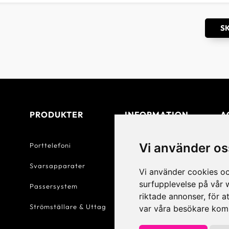
S
PRODUKTER
INFORMATION
A
Vi använder os
Porttelefoni
Beställning
Om
Svarsapparater
Betalning
Te
Vi använder cookies oc
surfupplevelse på vår w
Passersystem
Försäljningsvillkor
Do
riktade annonser, för a
Strömställare & Uttag
Personuppgiftspolicy
Ko
var våra besökare komm