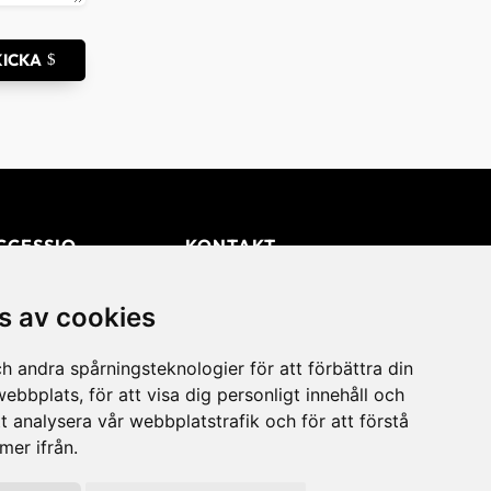
KICKA
CCESSIQ
KONTAKT
+46 31 830 222

s av cookies
 oss
knisk support
info@accessiq.se

h andra spårningsteknologier för att förbättra din
ebbplats, för att visa dig personligt innehåll och
kumentation
Magasinsgatan 35,

tt analysera vår webbplatstrafik och för att förstå
Kungsbacka
ntakt
er ifrån.
0