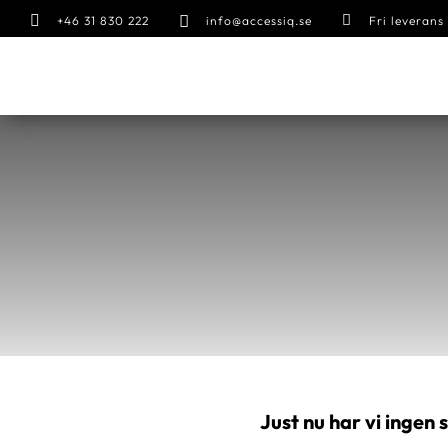



+46 31 830 222
info@accessiq.se
Fri leveran
Just nu har vi ingen 