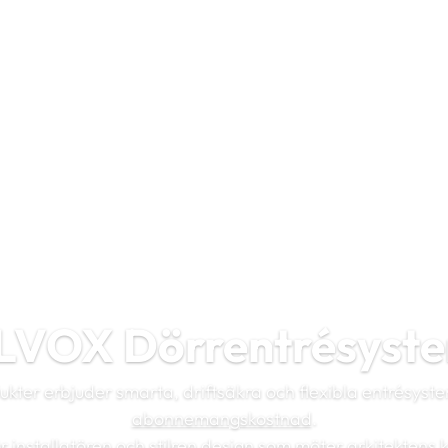
LVOX Dörrentrésyst
ukter erbjuder smarta, driftsäkra och flexibla entrésyst
abonnemangskostnad
.
ör installatören och stilren design som möter arkitektens 