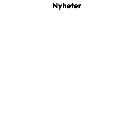
Nyheter
essiQ är certifierad KNX-partner – ett viktigt steg i vår fortsat