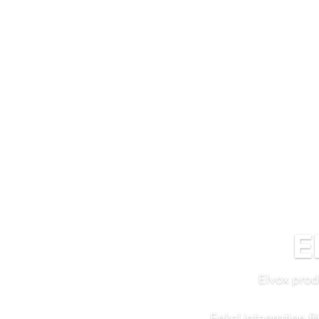
E
Elvox prod
Enkel integration f