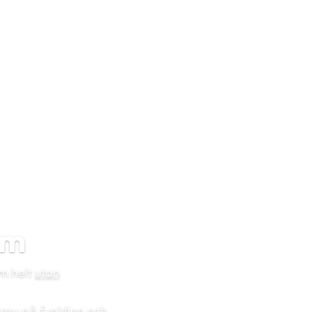
em
em helt
utan
krav på funktion och