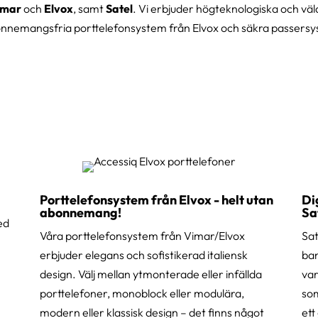
imar
och
Elvox
, samt
Satel
. Vi erbjuder högteknologiska och väl
nnemangsfria porttelefonsystem från Elvox och säkra passersys
Porttelefonsystem från Elvox - helt utan
Di
abonnemang!
Sa
ed
Våra porttelefonsystem från Vimar/Elvox
Sat
erbjuder elegans och sofistikerad italiensk
ban
design. Välj mellan ytmonterade eller infällda
var
porttelefoner, monoblock eller modulära,
som
modern eller klassisk design – det finns något
et