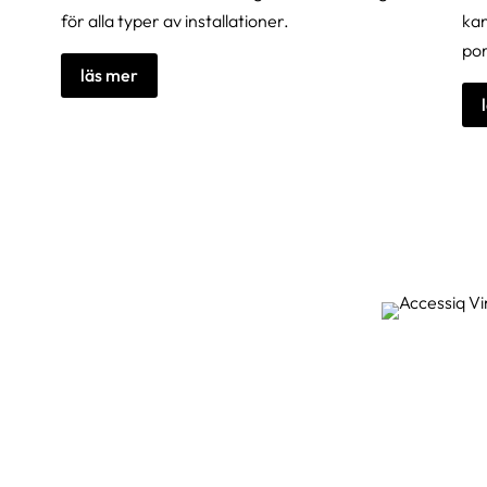
för alla typer av installationer.
kan
por
läs mer
lusivt
, känna igen dem som ringer på vår
tiga operationer för att leva ett lugnt
ll sofistikerade lösningar baserade på
n säkerhet och tydlighet vi kräver