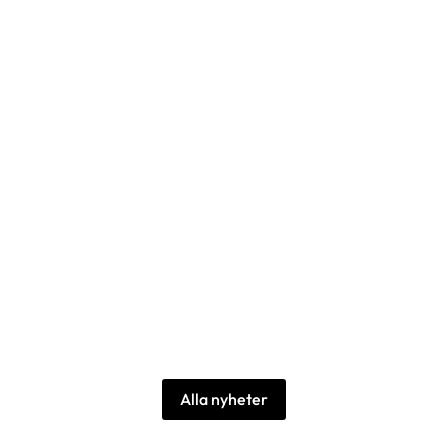
rg 2026. Årets Pantone-färg 11-4201 Cloud Dancer är en sublim, lj
ssan på Malmömässan 4-5 februari 2026. Du hittar oss i monter A
Alla nyheter