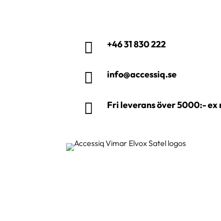
+46 31 830 222

info@accessiq.se

Fri leverans över 5000:- e
