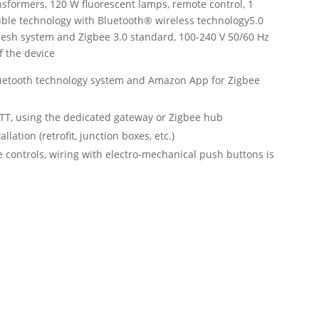
nsformers, 120 W fluorescent lamps, remote control, 1
double technology with Bluetooth® wireless technology5.0
 mesh system and Zigbee 3.0 standard, 100-240 V 50/60 Hz
f the device
luetooth technology system and Amazon App for Zigbee
TT, using the dedicated gateway or Zigbee hub
lation (retrofit, junction boxes, etc.)
 controls, wiring with electro-mechanical push buttons is