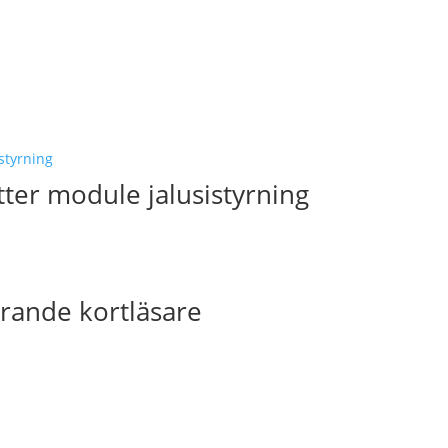
tter module jalusistyrning
arande kortläsare