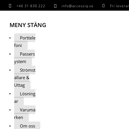

+46 31 830 222

info@accessiq.se

Fri lever
MENY
STÄNG
Porttele
foni
Passers
ystem
Strömst
ällare &
Uttag
Lösning
ar
Varumä
rken
Om oss