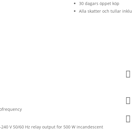
30 dagars öppet köp
Alla skatter och tullar inkl


iofrequency

-240 V 50/60 Hz relay output for 500 W incandescent