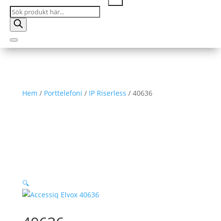
Products
search
Hem
/
Porttelefoni
/
IP Riserless
/ 40636
🔍