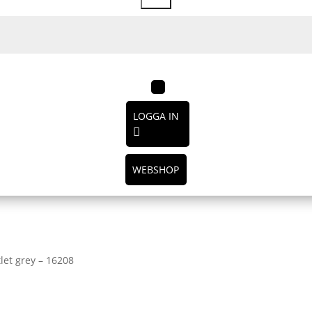
LOGGA IN
WEBSHOP
et grey – 16208