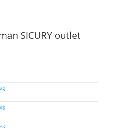
man SICURY outlet
tag
tag
tag