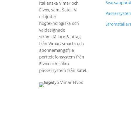
Svarsappara
italienska Vimar och
Elvox, samt Satel. Vi
Passersyste
erbjuder
högteknologiska och
Strömställar
väldesignade
strömställare & uttag
från Vimar, smarta och
abonnemangsfria
porttelefonsystem från
Elvox och säkra
passersystem från Satel.