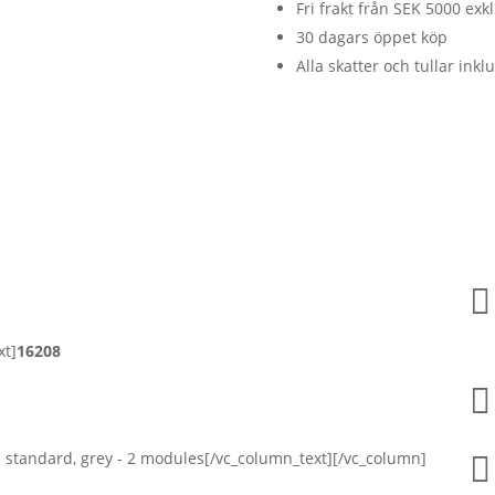
Fri frakt från SEK 5000 ex
30 dagars öppet köp
Alla skatter och tullar inkl

xt]
16208

 standard, grey - 2 modules[/vc_column_text][/vc_column]
