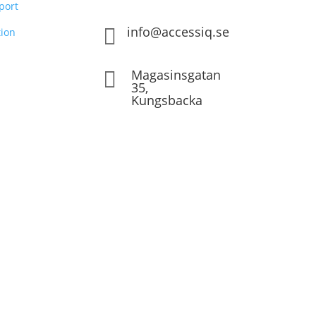
port
info@accessiq.se

ion
Magasinsgatan

35,
Kungsbacka