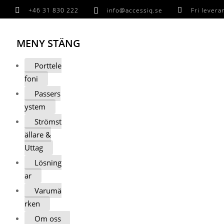

+46 31 830 222

info@accessiq.se

Fri lever
MENY
STÄNG
Porttele
foni
Passers
ystem
Strömst
ällare &
Uttag
Lösning
ar
Varumä
rken
Om oss