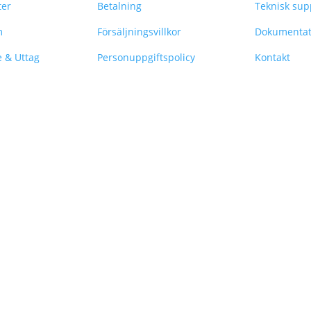
ter
Betalning
Teknisk sup
m
Försäljningsvillkor
Dokumentat
e & Uttag
Personuppgiftspolicy
Kontakt