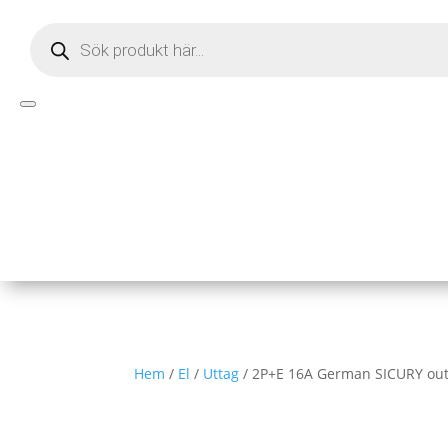
Products
search
Hem
/
El
/
Uttag
/ 2P+E 16A German SICURY outl