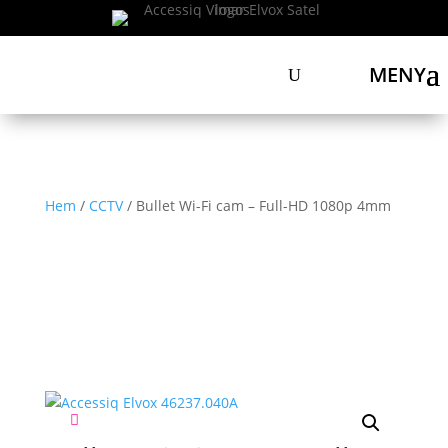
MENY
Hem
/
CCTV
/ Bullet Wi-Fi cam – Full-HD 1080p 4mm