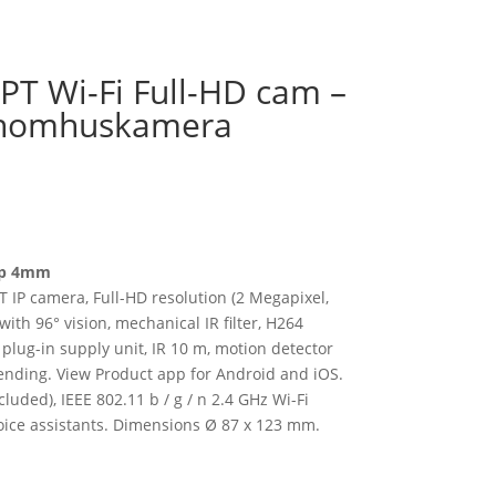
PT Wi-Fi Full-HD cam –
nomhuskamera
80p 4mm
 IP camera, Full-HD resolution (2 Megapixel,
ith 96° vision, mechanical IR filter, H264
plug-in supply unit, IR 10 m, motion detector
sending. View Product app for Android and iOS.
luded), IEEE 802.11 b / g / n 2.4 GHz Wi-Fi
oice assistants. Dimensions Ø 87 x 123 mm.