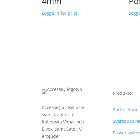
4mm
Po
Logga in för pris!
Logga
Produkter
AccessiQ är exklusiv
Porttelefoni
svensk agent för
Svarsappara
italienska Vimar och
Elvox, samt Satel. Vi
Passersyste
erbjuder