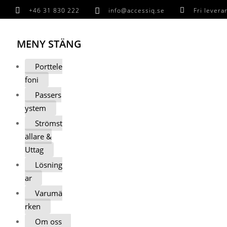

+46 31 830 222

info@accessiq.se

Fri lever
MENY
STÄNG
Porttele
foni
Passers
ystem
Strömst
ällare &
Uttag
Lösning
ar
Varumä
rken
Om oss