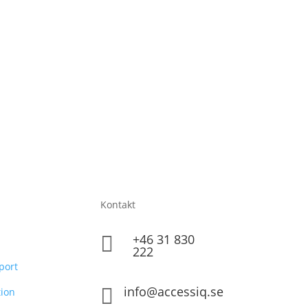
Kontakt
+46 31 830

222
port
info@accessiq.se

ion