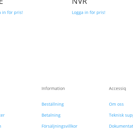
E
NVR
 in för pris!
Logga in för pris!
Information
Accessiq
Beställning
Om oss
ter
Betalning
Teknisk sup
m
Försäljningsvillkor
Dokumentat