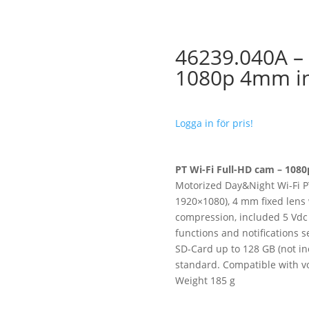
46239.040A – 
1080p 4mm i
Logga in för pris!
PT Wi-Fi Full-HD cam – 10
Motorized Day&Night Wi-Fi PT
1920×1080), 4 mm fixed lens w
compression, included 5 Vdc 
functions and notifications 
SD-Card up to 128 GB (not inc
standard. Compatible with v
Weight 185 g