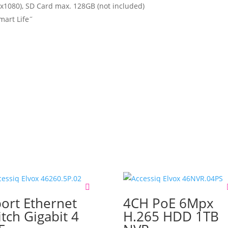
0x1080), SD Card max. 128GB (not included)
mart Life˝
port Ethernet
4CH PoE 6Mpx
itch Gigabit 4
H.265 HDD 1TB