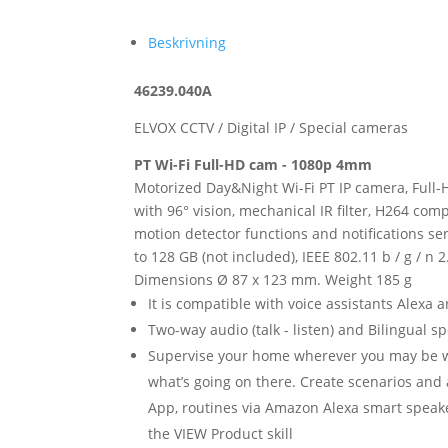
Beskrivning
46239.040A
ELVOX CCTV / Digital IP / Special cameras
PT Wi-Fi Full-HD cam - 1080p 4mm
Motorized Day&Night Wi-Fi PT IP camera, Full-
with 96° vision, mechanical IR filter, H264 com
motion detector functions and notifications s
to 128 GB (not included), IEEE 802.11 b / g / n
Dimensions Ø 87 x 123 mm. Weight 185 g
It is compatible with voice assistants Alexa
Two-way audio (talk - listen) and Bilingual 
Supervise your home wherever you may be wi
what’s going on there. Create scenarios and
App, routines via Amazon Alexa smart speake
the VIEW Product skill