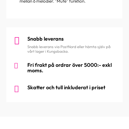
mellan 6 melodier. "Mute" funktion.

Snabb leverans
Snabb leverans via PostNord eller hämta själv på
vårt lager i Kungsbacka.

Fri frakt på ordrar över 5000:- exkl
moms.

Skatter och tull inkluderat i priset