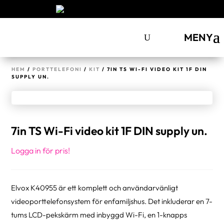
MENY
HEM
/
PORTTELEFONI
/
KIT
/ 7IN TS WI-FI VIDEO KIT 1F DIN
SUPPLY UN.
7in TS Wi-Fi video kit 1F DIN supply un.
Logga in för pris!
Elvox K40955 är ett komplett och användarvänligt
videoporttelefonsystem för enfamiljshus. Det inkluderar en 7-
tums LCD-pekskärm med inbyggd Wi-Fi, en 1-knapps