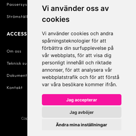
Passersystem
Försäljningsvillkor
Vi använder oss av
Strömställare & Uttag
Personuppgiftspolicy
cookies
Vi använder cookies och andra
ACCESSIQ
KONTAKT
spårningsteknologier för att
förbättra din surfupplevelse på
+46 31 830 222

Om oss
vår webbplats, för att visa dig
personligt innehåll och riktade
info@accessiq.se

Teknisk support
annonser, för att analysera vår
Dokumentation
Magasinsgatan 35,
webbplatstrafik och för att förstå

Kungsbacka
var våra besökare kommer ifrån.
Kontakt
Jag accepterar
Jag avböjer
Copyright © 2026 | All Rights Reserved | AccessiQ AB
0
Ändra mina inställningar