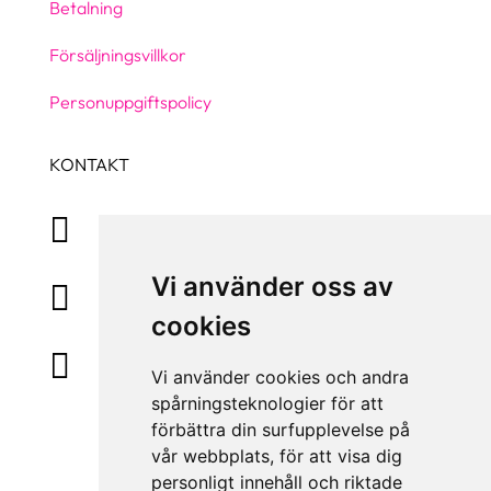
Betalning
Försäljningsvillkor
Personuppgiftspolicy
KONTAKT
+46 31 830 222

Vi använder oss av
info@accessiq.se

cookies
Magasinsgatan 35, Kungsbacka

Vi använder cookies och andra
spårningsteknologier för att
förbättra din surfupplevelse på
vår webbplats, för att visa dig
personligt innehåll och riktade