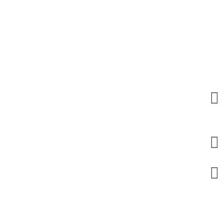


