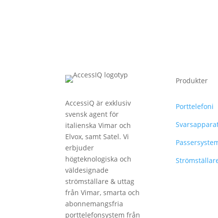
Produkter
AccessiQ är exklusiv
Porttelefoni
svensk agent för
Svarsappara
italienska Vimar och
Elvox, samt Satel. Vi
Passersyste
erbjuder
högteknologiska och
Strömställar
väldesignade
strömställare & uttag
från Vimar, smarta och
abonnemangsfria
porttelefonsystem från