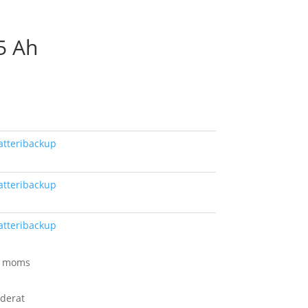
5 Ah
atteribackup
atteribackup
atteribackup
kl moms
uderat