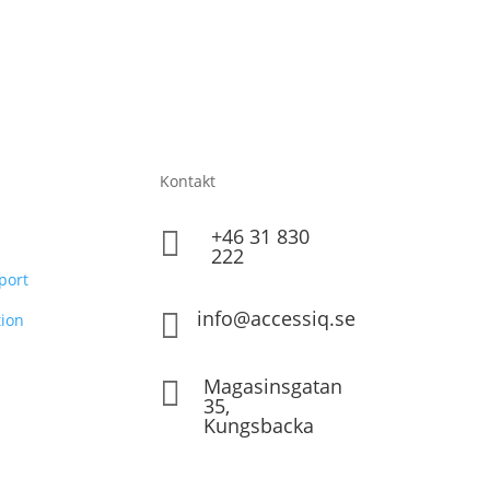
Kontakt
+46 31 830

222
port
info@accessiq.se

ion
Magasinsgatan

35,
Kungsbacka