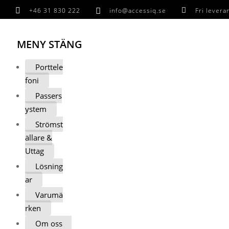

+46 31 830 222

info@accessiq.se

Fri lever
MENY
STÄNG
Porttele
foni
Passers
ystem
Strömst
ällare &
Uttag
Lösning
ar
Varumä
rken
Om oss