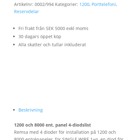
Artikelnr:
0002/994
Kategorier:
1200
,
Porttelefoni
,
Reservdelar
Fri frakt från SEK 5000 exkl moms
30 dagars öppet köp
Alla skatter och tullar inkluderat
Beskrivning
1200 och 8000 ent. panel 4-diodslist
Remsa med 4 dioder för installation på 1200 och
8000 entrépaneler, för SINGLE WIRE 1+n, en diod för