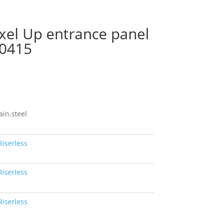
ixel Up entrance panel
40415
ain.steel
Riserless
Riserless
Riserless