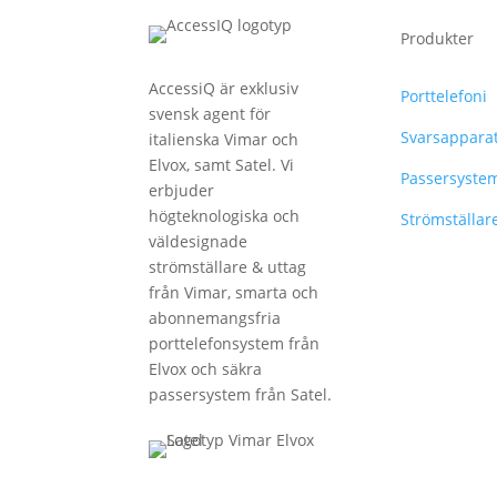
Produkter
AccessiQ är exklusiv
Porttelefoni
svensk agent för
Svarsappara
italienska Vimar och
Elvox, samt Satel. Vi
Passersyste
erbjuder
högteknologiska och
Strömställar
väldesignade
strömställare & uttag
från Vimar, smarta och
abonnemangsfria
porttelefonsystem från
Elvox och säkra
passersystem från Satel.