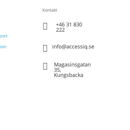
Kontakt
+46 31 830

222
port
info@accessiq.se

ion
Magasinsgatan

35,
Kungsbacka