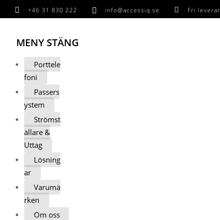

+46 31 830 222

info@accessiq.se

Fri lever
MENY
STÄNG
Porttele
foni
Passers
ystem
Strömst
ällare &
Uttag
Lösning
ar
Varumä
rken
Om oss