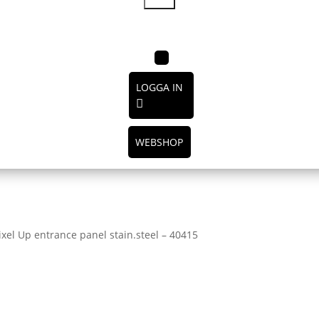
LOGGA IN
WEBSHOP
Pixel Up entrance panel stain.steel – 40415