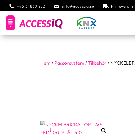

+46 31 830 222

info@accessiq.se

Fri leveran
Hem
/
Passersystem
/
Tillbehör
/ NYCKELBRI