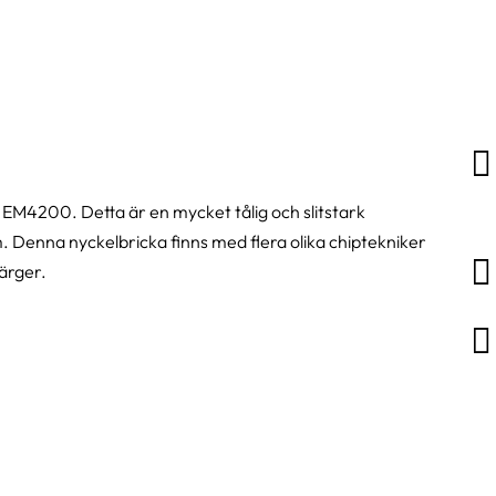

EM4200. Detta är en mycket tålig och slitstark
m. Denna nyckelbricka finns med flera olika chiptekniker

färger.
