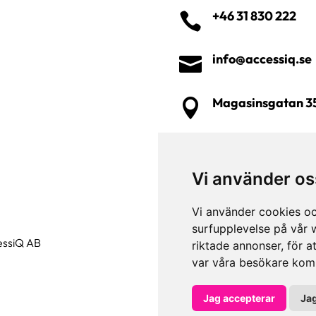
+46 31 830 222

info@accessiq.se

Magasinsgatan 3

Vi använder os
Vi använder cookies oc
surfupplevelse på vår w
cessiQ AB
Cookieinställning
riktade annonser, för a
var våra besökare komm
Jag accepterar
Jag