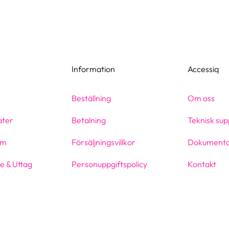
Information
Accessiq
Beställning
Om oss
ater
Betalning
Teknisk sup
em
Försäljningsvillkor
Dokumenta
e & Uttag
Personuppgiftspolicy
Kontakt