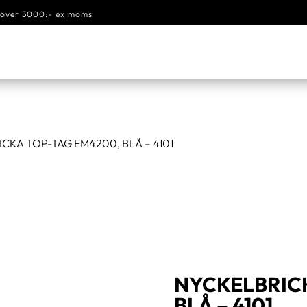
s över 5000:- ex moms
CKA TOP-TAG EM4200, BLÅ – 4101
NYCKELBRIC
BLÅ – 4101