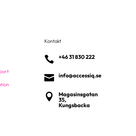
Kontakt
+46 31 830 222

port
info@accessiq.se

tion
Magasinsgatan

35,
Kungsbacka