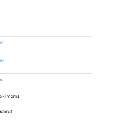
hör
hör
hör
exkl moms
luderat