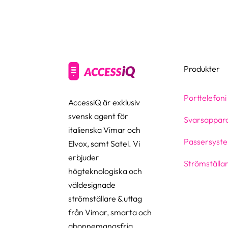
Produkter
Porttelefoni
AccessiQ är exklusiv
svensk agent för
Svarsappar
italienska Vimar och
Passersyst
Elvox, samt Satel. Vi
erbjuder
Strömställar
högteknologiska och
väldesignade
strömställare & uttag
från Vimar, smarta och
abonnemangsfria