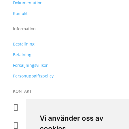
Dokumentation
Kontakt
Information
Beställning
Betalning
Försäljningsvillkor
Personuppgiftspolicy
KONTAKT
+46 31 830 222

Vi använder oss av
info@accessiq.se

cookies