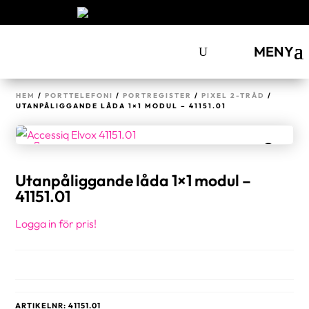
MENY
HEM
/
PORTTELEFONI
/
PORTREGISTER
/
PIXEL 2-TRÅD
/
UTANPÅLIGGANDE LÅDA 1×1 MODUL – 41151.01
Utanpåliggande låda 1×1 modul –
41151.01
Logga in för pris!
ARTIKELNR:
41151.01