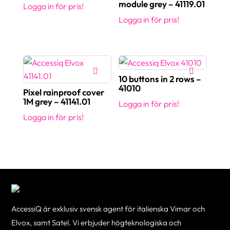
module grey – 41119.01
Logga in för pris!
Logga in för pris!
10 buttons in 2 rows –
41010
Pixel rainproof cover
1M grey – 41141.01
Logga in för pris!
Logga in för pris!
AccessiQ är exklusiv svensk agent för italienska Vimar och
Elvox, samt Satel. Vi erbjuder högteknologiska och