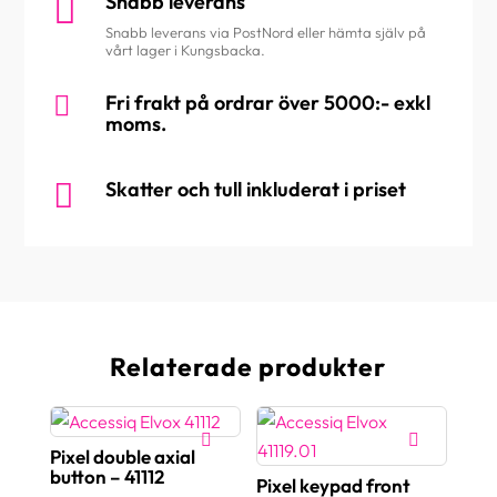

Snabb leverans
Snabb leverans via PostNord eller hämta själv på
vårt lager i Kungsbacka.

Fri frakt på ordrar över 5000:- exkl
moms.

Skatter och tull inkluderat i priset
Relaterade produkter
Pixel double axial
button – 41112
Pixel keypad front