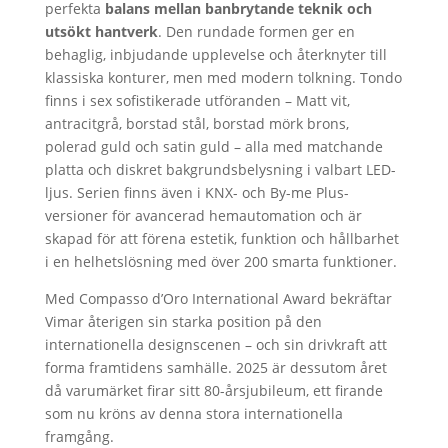
perfekta
balans mellan banbrytande teknik och
utsökt hantverk
. Den rundade formen ger en
behaglig, inbjudande upplevelse och återknyter till
klassiska konturer, men med modern tolkning. Tondo
finns i sex sofistikerade utföranden – Matt vit,
antracitgrå, borstad stål, borstad mörk brons,
polerad guld och satin guld – alla med matchande
platta och diskret bakgrundsbelysning i valbart LED-
ljus. Serien finns även i KNX- och By-me Plus-
versioner för avancerad hemautomation och är
skapad för att förena estetik, funktion och hållbarhet
i en helhetslösning med över 200 smarta funktioner.
Med Compasso d’Oro International Award bekräftar
Vimar återigen sin starka position på den
internationella designscenen – och sin drivkraft att
forma framtidens samhälle. 2025 är dessutom året
då varumärket firar sitt 80-årsjubileum, ett firande
som nu kröns av denna stora internationella
framgång.