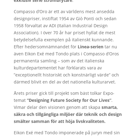
exklusiv serie strömbrytare
.
Compasso d’Oro är ett av världens mest ansedda
designpriser, instiftat 1954 av Giò Ponti och sedan
1958 förvaltat av ADI (Italian Industrial Design
Association). I över 70 år har priset hyllat de mest
betydelsefulla exemplen på italienskt kunnande.
Efter hedersomnämnandet för
Linea-serien
tar nu
även Eikon Exé med Tondo plats i Compasso d’Oros
permanenta samling – som av det italienska
kulturdepartementet har förklarats vara av
”exceptionellt historiskt och konstnärligt värde” och
därmed blivit en del av det nationella kulturarvet.
Årets priser gick till projekt som bäst tolkar Expo-
temat
“Designing Future Society for Our Lives”
.
Vimar delar den visionen genom att skapa
smarta,
säkra och tillgängliga miljöer där teknik och design
smälter samman för att höja livskvaliteten.
Eikon Exé med Tondo imponerade på juryn med sin