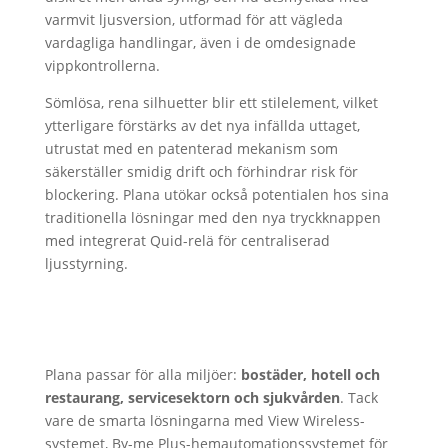
varmvit ljusversion, utformad för att vägleda
vardagliga handlingar, även i de omdesignade
vippkontrollerna.
Sömlösa, rena silhuetter blir ett stilelement, vilket
ytterligare förstärks av det nya infällda uttaget,
utrustat med en patenterad mekanism som
säkerställer smidig drift och förhindrar risk för
blockering. Plana utökar också potentialen hos sina
traditionella lösningar med den nya tryckknappen
med integrerat Quid-relä för centraliserad
ljusstyrning.
Plana passar för alla miljöer:
bostäder, hotell och
restaurang, servicesektorn och sjukvården
. Tack
vare de smarta lösningarna med View Wireless-
systemet, By-me Plus-hemautomationssystemet för