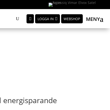
MENY
LOGGA IN
WEBSHOP
ll energisparande