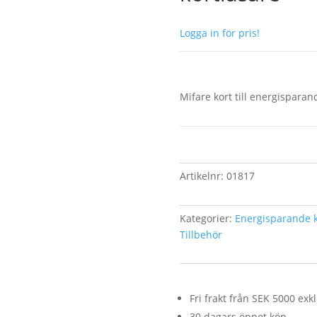
Logga in för pris!
Mifare kort till energisparan
Artikelnr:
01817
Kategorier:
Energisparande k
Tillbehör
Fri frakt från SEK 5000 ex
30 dagars öppet köp