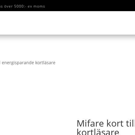
ans över 5000:- ex moms
ll energisparande kortläsare
Mifare kort ti
kortläsare