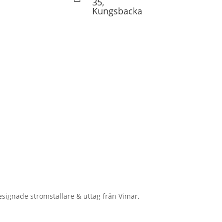
35,
Kungsbacka
designade strömställare & uttag från Vimar,