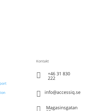
Kontakt
+46 31 830

222
port
info@accessiq.se

ion
Magasinsgatan
