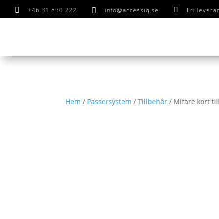

+46 31 830 222

info@accessiq.se

Fri lever
Hem
/
Passersystem
/
Tillbehör
/ Mifare kort ti