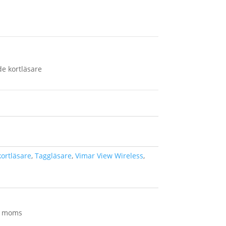
de kortläsare
ortläsare
,
Taggläsare
,
Vimar View Wireless
,
kl moms