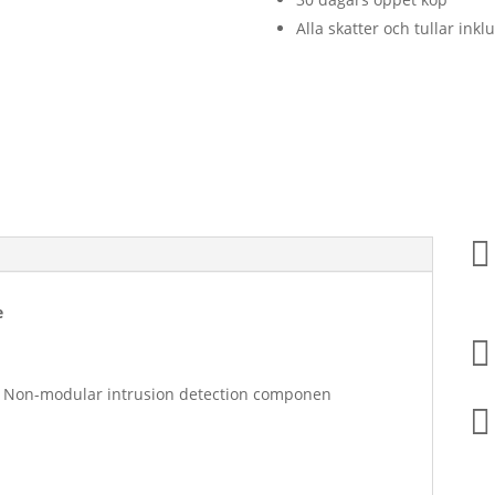
Alla skatter och tullar inkl

e

/ Non-modular intrusion detection componen
