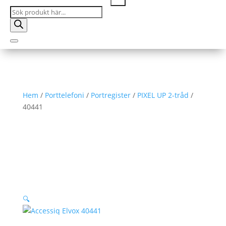
Products
search
Hem
/
Porttelefoni
/
Portregister
/
PIXEL UP 2-tråd
/
40441
🔍