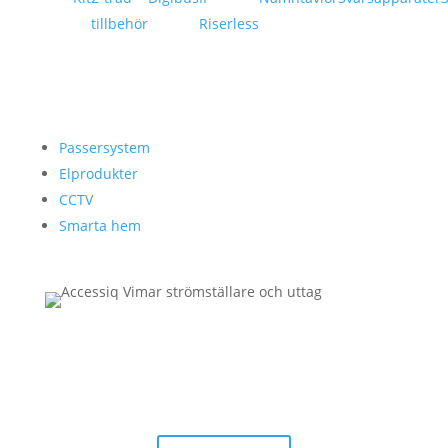
tillbehör
Riserless
Passersystem
Elprodukter
CCTV
Smarta hem
STRÖMSTÄLLARE & UTTAG
För beställning av och mer information om våra
strömställare & uttag från Vimar – vänligen kontakta
oss!