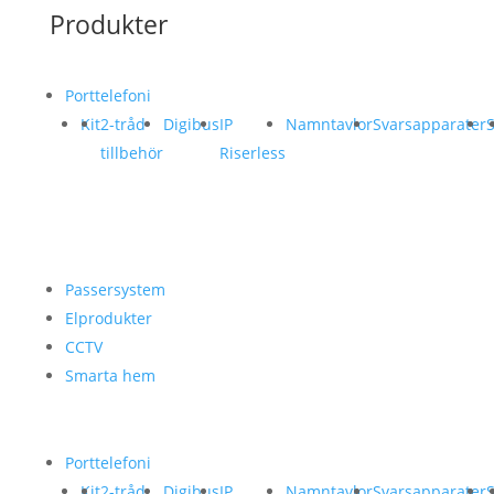
Produkter
Porttelefoni
Kit
2-tråd
Digibus
IP
Namntavlor
Svarsapparater
S
tillbehör
Riserless
Passersystem
Elprodukter
CCTV
Smarta hem
Porttelefoni
Kit
2-tråd
Digibus
IP
Namntavlor
Svarsapparater
S