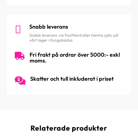
Snabb leverans

Snabb leverans via PostNord eller hämta själv på
vårt lager i Kungsbacka.
Fri frakt på ordrar över 5000:- exkl

moms.
Skatter och tull inkluderat i priset

Relaterade produkter