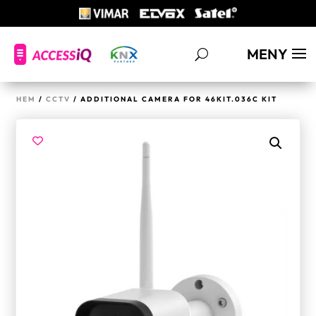
MENY
HEM
/
CCTV
/ ADDITIONAL CAMERA FOR 46KIT.036C KIT