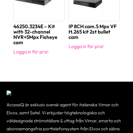
46250.3234E – Kit
IP 8CH cam.5 Mpx VF
with 32-channel
H.265 kit 2st bullet
NVR+5Mpx Fisheye
cam
cam
Logga in för pris!
Logga in för pris!
AccessiQ är exklusiv svensk agent för italienska Vimar och
Elvox, samt Satel. Vi erbjuder högteknologiska och
väldesignade strömställare & uttag från Vimar, smarta och
abonnemangsfria porttelefonsystem från Elvox och säkra