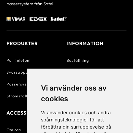
passersystem från Satel.
PRODUKTER
INFORMATION
Porttelefoni
Beställning
Svarsapparater
Betalning
Passersystem
Försäljningsvillkor
Vi använder oss av
Strömställare & Uttag
Personuppgiftspolicy
cookies
Vi använder cookies och andra
ACCESSIQ
KONTAKT
spårningsteknologier för att
förbättra din surfupplevelse på
+46 31 830 222

Om oss