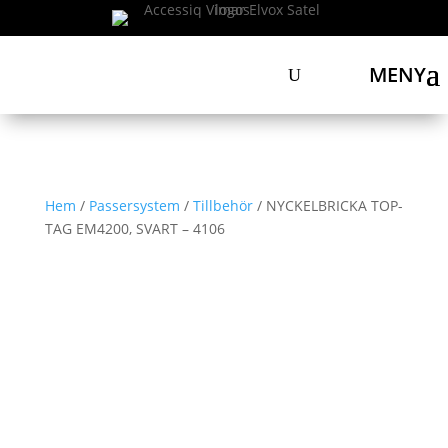
MENY
Hem
/
Passersystem
/
Tillbehör
/ NYCKELBRICKA TOP-
TAG EM4200, SVART – 4106