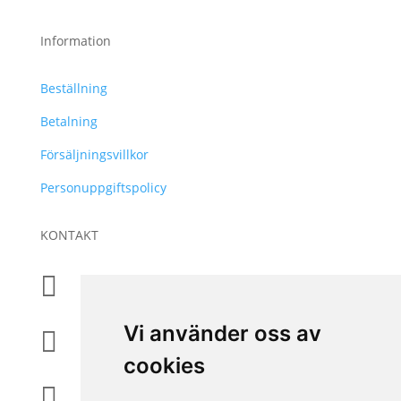
Information
Beställning
Betalning
Försäljningsvillkor
Personuppgiftspolicy
KONTAKT
+46 31 830 222

Vi använder oss av
info@accessiq.se

cookies
Magasinsgatan 35, Kungsbacka
