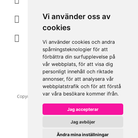

Vi använder oss av
info@accessiq.se

cookies
Magasinsgatan 35, Kungsbacka

Vi använder cookies och andra
spårningsteknologier för att
förbättra din surfupplevelse på
vår webbplats, för att visa dig
personligt innehåll och riktade
annonser, för att analysera vår
webbplatstrafik och för att förstå
var våra besökare kommer ifrån.
Copyright © 2026 | All Rights Reserved | AccessiQ
AB
Jag accepterar
Jag avböjer
Cookieinställning
0
Ändra mina inställningar