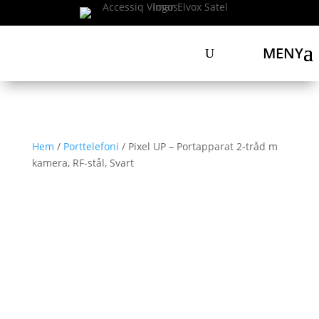
MENY
Hem
/
Porttelefoni
/ Pixel UP – Portapparat 2-tråd m
kamera, RF-stål, Svart