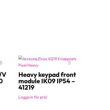
A/V
Heavy keypad front
0
module IK09 IP54 –
41219
Logga in för pris!