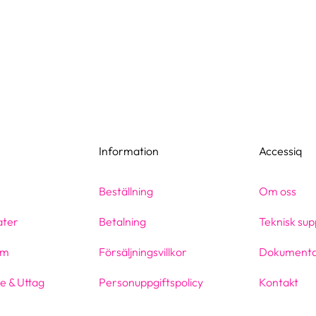
Information
Accessiq
Beställning
Om oss
ater
Betalning
Teknisk sup
em
Försäljningsvillkor
Dokumenta
e & Uttag
Personuppgiftspolicy
Kontakt