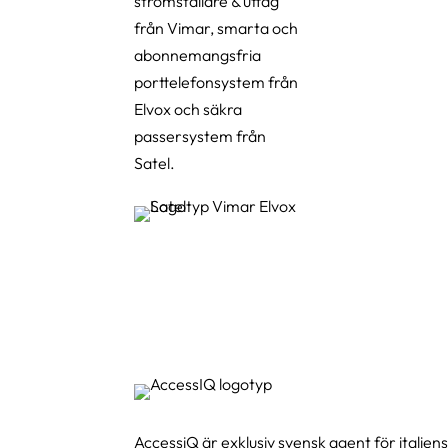
strömställare & uttag
från Vimar, smarta och
abonnemangsfria
porttelefonsystem från
Elvox och säkra
passersystem från
Satel.
AccessiQ är exklusiv svensk agent för italie