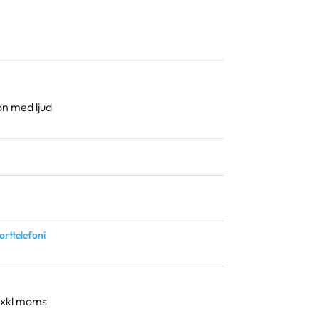
on med ljud
orttelefoni
exkl moms