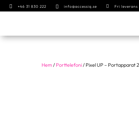



+46 31 830 222
info@accessiq.se
Fri leveran
Hem
/
Porttelefoni
/ Pixel UP – Portapparat 2