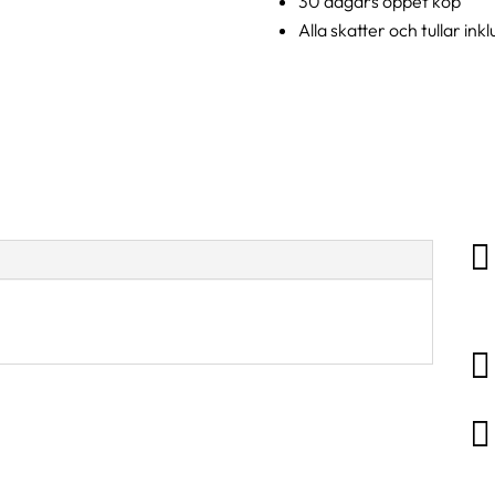
30 dagars öppet köp
Alla skatter och tullar ink


