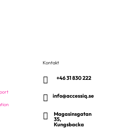
Kontakt
+46 31 830 222

port
info@accessiq.se

tion
Magasinsgatan

35,
Kungsbacka