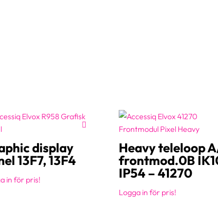
aphic display
Heavy teleloop 
nel 13F7, 13F4
frontmod.0B IK1
IP54 – 41270
 in för pris!
Logga in för pris!