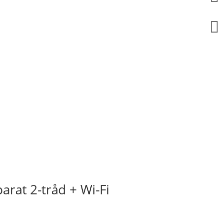

arat 2-tråd + Wi-Fi