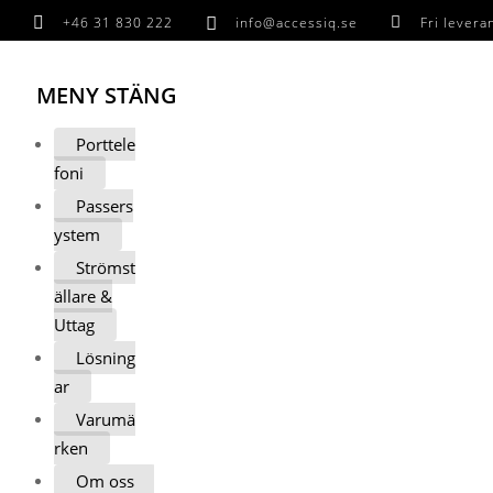

+46 31 830 222

info@accessiq.se

Fri lever
MENY
STÄNG
Porttele
foni
Passers
ystem
Strömst
ällare &
Uttag
Lösning
ar
Varumä
rken
Om oss