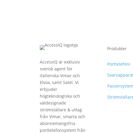
Produkter
AccessiQ är exklusiv
Porttelefoni
svensk agent för
Svarsappara
italienska Vimar och
Elvox, samt Satel. Vi
Passersyste
erbjuder
högteknologiska och
Strömställar
väldesignade
strömställare & uttag
från Vimar, smarta och
abonnemangsfria
porttelefonsystem från