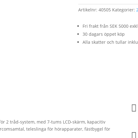
Artikelnr:
40505
Kategorier:
2
Fri frakt från SEK 5000 ex
30 dagars öppet köp
Alla skatter och tullar inkl

för 2 tråd-system, med 7-tums LCD-skärm, kapacitiv
comsamtal, teleslinga för hörapparater, fästbygel för
