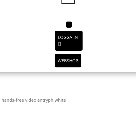
LOGGA IN
WEBSHOP
+ hands-free video entryph.white