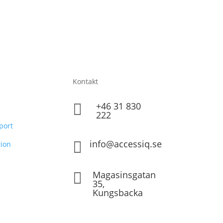
Kontakt
+46 31 830

222
port
info@accessiq.se

ion
Magasinsgatan

35,
Kungsbacka