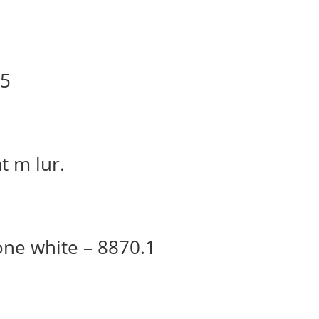
95
t m lur.
ne white – 8870.1