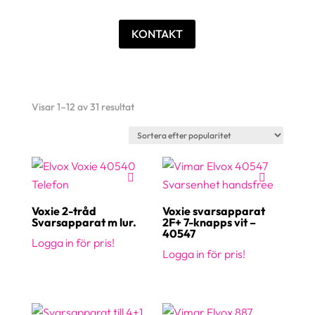
KONTAKT
Sortera
Visar 1–12 av 31 resultat
efter
popularitet
Voxie 2-tråd
Voxie svarsapparat
Svarsapparat m lur.
2F+ 7-knapps vit –
40547
Logga in för pris!
Logga in för pris!