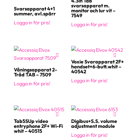
4.3in Tab
svarsapparat m.
Svarsapparat 4+1
monitor och lur vit –
summer, avl.spärr
7549
Logga in för pris!
Logga in för pris!
Voxie Svarapparat 2F+
handset+6-butt.whit –
Våningsapparat 2-
40542
Tråd TAB – 7509
Logga in för pris!
Logga in för pris!
Tab5SUp video
Digibus+S.S. volume
entryphone 2F+ Wi-Fi
adjustment module
whit – 40515
Logga in för pris!