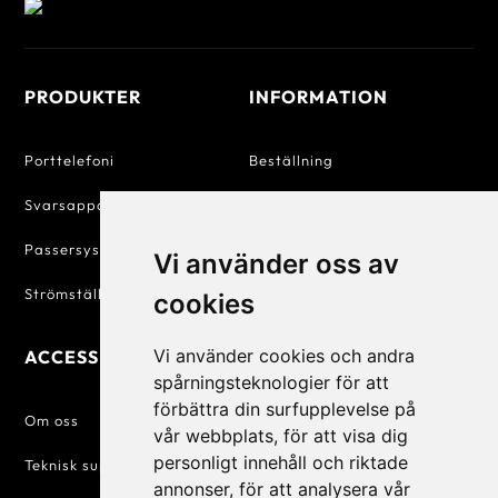
PRODUKTER
INFORMATION
Porttelefoni
Beställning
Svarsapparater
Betalning
Passersystem
Försäljningsvillkor
Vi använder oss av
Strömställare & Uttag
Personuppgiftspolicy
cookies
Vi använder cookies och andra
ACCESSIQ
KONTAKT
spårningsteknologier för att
förbättra din surfupplevelse på
+46 31 830 222

Om oss
vår webbplats, för att visa dig
personligt innehåll och riktade
info@accessiq.se

Teknisk support
annonser, för att analysera vår