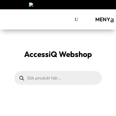
MENY
AccessiQ Webshop
Products
search