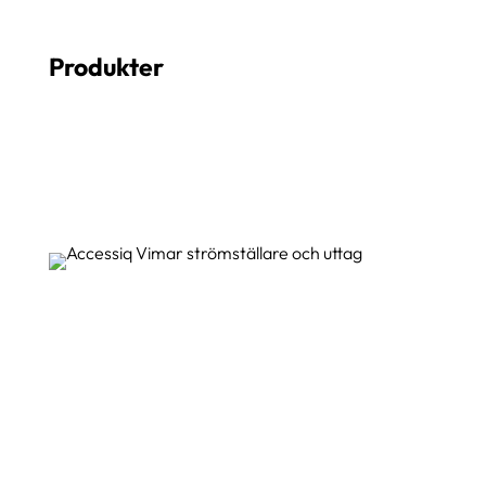
Produkter
STRÖMSTÄLLARE &
UTTAG
För beställning av och mer information
om våra strömställare & uttag från
Vimar – vänligen kontakta oss!