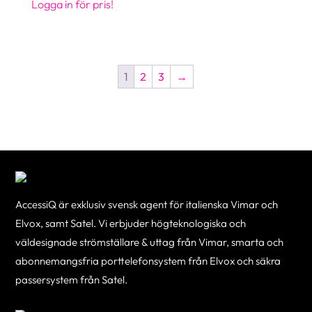
Logga in för pris!
1
2
3
→
AccessiQ är exklusiv svensk agent för italienska Vimar och
Elvox, samt Satel. Vi erbjuder högteknologiska och
väldesignade strömställare & uttag från Vimar, smarta och
abonnemangsfria porttelefonsystem från Elvox och säkra
passersystem från Satel.