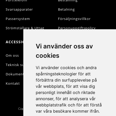
Porttelefoni
Beställning
Svarsapparater
Betalning
Passersystem
Försäljningsvillkor
Strömställare & Uttag
Personuppgiftspolicy
ACCESSIQ
KONTAKT
Vi använder oss av
cookies
+46 31 830 222

Om oss
Teknisk support
info@accessiq.se

Vi använder cookies och andra
spårningsteknologier för att
Dokumentation
Magasinsgatan 35,

förbättra din surfupplevelse på
Kungsbacka
Kontakt
vår webbplats, för att visa dig
personligt innehåll och riktade
annonser, för att analysera vår
webbplatstrafik och för att förstå
Copyright © 2026 | All Rights Reserved | AccessiQ AB
var våra besökare kommer ifrån.