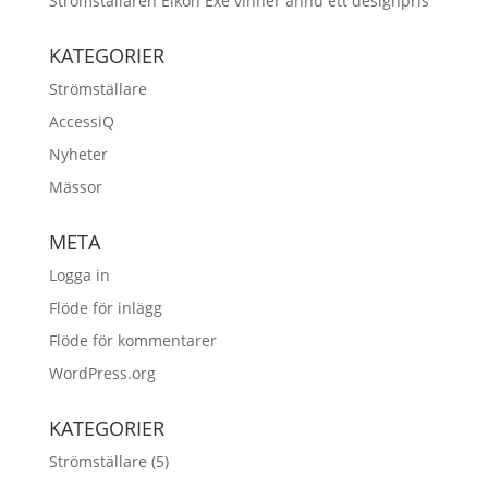
Strömställaren Eikon Exé vinner ännu ett designpris
KATEGORIER
Strömställare
AccessiQ
Nyheter
Mässor
META
Logga in
Flöde för inlägg
Flöde för kommentarer
WordPress.org
KATEGORIER
Strömställare
(5)