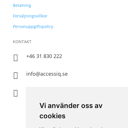
Betalning
Försäljningsvillkor
Personuppgiftspolicy
KONTAKT
+46 31 830 222

info@accessiq.se

Magasinsgatan 35, Kungsbacka

Vi använder oss av
cookies