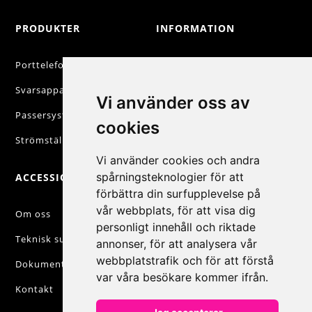
PRODUKTER
INFORMATION
Porttelefoni
Beställning
Svarsapparater
Betalning
Vi använder oss av
Passersystem
Försäljningsvillkor
cookies
Strömställare & Uttag
Personuppgiftspolicy
Vi använder cookies och andra
spårningsteknologier för att
ACCESSIQ
KONTAKT
förbättra din surfupplevelse på
vår webbplats, för att visa dig
+46 31 830 222

Om oss
personligt innehåll och riktade
Teknisk support
info@accessiq.se
annonser, för att analysera vår

webbplatstrafik och för att förstå
Dokumentation
Magasinsgatan 35,

var våra besökare kommer ifrån.
Kungsbacka
Kontakt