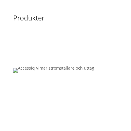
Produkter
STRÖMSTÄLLARE &
UTTAG
För beställning av och mer information
om våra strömställare & uttag från Vimar
– vänligen kontakta oss!