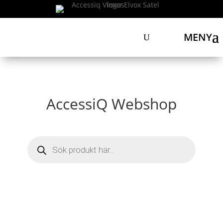
MENY
AccessiQ Webshop
Products
search