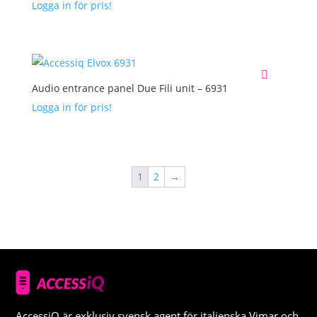
Logga in för pris!
Audio entrance panel Due Fili unit – 6931
Logga in för pris!
1
2
→
AccessiQ är exklusiv svensk agent för italienska Vimar och