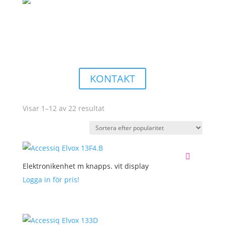
STRÖMSTÄLLARE & UTTAG
För beställning av och mer information om våra
strömställare & uttag från Vimar – vänligen kontakta
oss!
KONTAKT
Sortera
Visar 1–12 av 22 resultat
efter
popularitet
Elektronikenhet m knapps. vit display
Logga in för pris!